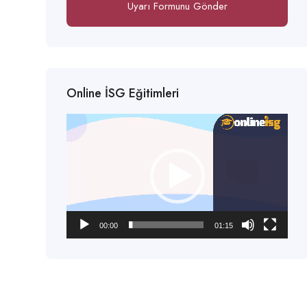
Uyarı Formunu Gönder
Online İSG Eğitimleri
Video
oynatıcı
00:00
01:15