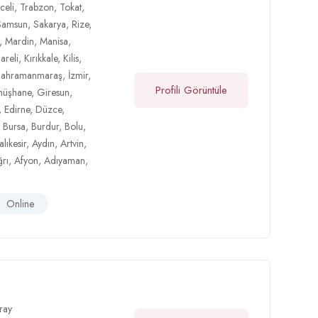
celi
,
Trabzon
,
Tokat
,
Samsun
,
Sakarya
,
Rize
,
,
Mardin
,
Manisa
,
lareli
,
Kırıkkale
,
Kilis
,
Kahramanmaraş
,
İzmir
,
Profili Görüntüle
üşhane
,
Giresun
,
,
Edirne
,
Düzce
,
,
Bursa
,
Burdur
,
Bolu
,
alıkesir
,
Aydın
,
Artvin
,
rı
,
Afyon
,
Adıyaman
,
Online
ray