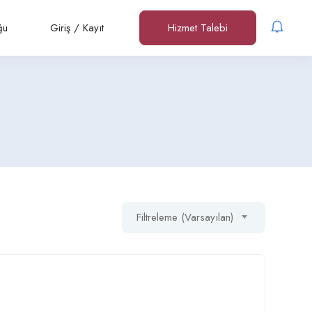
ğu
Giriş
/
Kayıt
Hizmet Talebi
Filtreleme (Varsayılan)