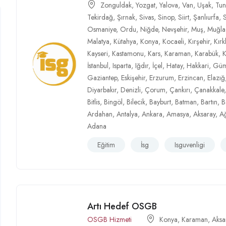
Zonguldak
,
Yozgat
,
Yalova
,
Van
,
Uşak
,
Tun
Tekirdağ
,
Şırnak
,
Sivas
,
Sinop
,
Siirt
,
Şanlıurfa
,
Osmaniye
,
Ordu
,
Niğde
,
Nevşehir
,
Muş
,
Muğla
Malatya
,
Kütahya
,
Konya
,
Kocaeli
,
Kırşehir
,
Kırk
Kayseri
,
Kastamonu
,
Kars
,
Karaman
,
Karabük
,
İstanbul
,
Isparta
,
Iğdır
,
İçel
,
Hatay
,
Hakkari
,
Güm
Gaziantep
,
Eskişehir
,
Erzurum
,
Erzincan
,
Elazığ
Diyarbakır
,
Denizli
,
Çorum
,
Çankırı
,
Çanakkale
Bitlis
,
Bingöl
,
Bilecik
,
Bayburt
,
Batman
,
Bartın
,
B
Ardahan
,
Antalya
,
Ankara
,
Amasya
,
Aksaray
,
Ağ
Adana
Eğitim
İsg
Isguvenligi
Artı Hedef OSGB
OSGB Hizmeti
Konya
,
Karaman
,
Aksa