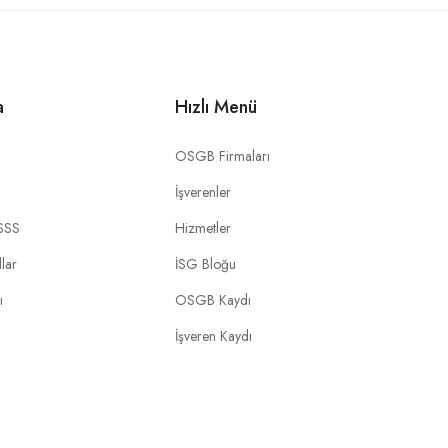
a
Hızlı Menü
OSGB Firmaları
İşverenler
SSS
Hizmetler
llar
İSG Bloğu
ı
OSGB Kaydı
İşveren Kaydı