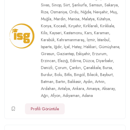
Sivas
,
Sinop
,
Siirt
,
Şanlıurfa
,
Samsun
,
Sakarya
,
Rize
,
Osmaniye
,
Ordu
,
Niğde
,
Nevşehir
,
Muş
,
Muğla
,
Mardin
,
Manisa
,
Malatya
,
Kütahya
,
Konya
,
Kocaeli
,
Kırşehir
,
Kırklareli
,
Kırıkkale
,
Kilis
,
Kayseri
,
Kastamonu
,
Kars
,
Karaman
,
Karabük
,
Kahramanmaraş
,
İzmir
,
İstanbul
,
Isparta
,
Iğdır
,
İçel
,
Hatay
,
Hakkari
,
Gümüşhane
,
Giresun
,
Gaziantep
,
Eskişehir
,
Erzurum
,
Erzincan
,
Elazığ
,
Edirne
,
Düzce
,
Diyarbakır
,
Denizli
,
Çorum
,
Çankırı
,
Çanakkale
,
Bursa
,
Burdur
,
Bolu
,
Bitlis
,
Bingöl
,
Bilecik
,
Bayburt
,
Batman
,
Bartın
,
Balıkesir
,
Aydın
,
Artvin
,
Ardahan
,
Antalya
,
Ankara
,
Amasya
,
Aksaray
,
Ağrı
,
Afyon
,
Adıyaman
,
Adana
Profili Görüntüle