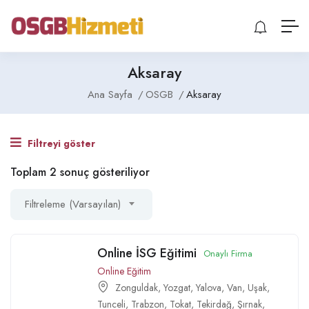
Aksaray
Ana Sayfa
OSGB
Aksaray
Filtreyi göster
Toplam 2 sonuç gösteriliyor
Filtreleme (Varsayılan)
Online İSG Eğitimi
Onaylı Firma
Online Eğitim
Zonguldak
,
Yozgat
,
Yalova
,
Van
,
Uşak
,
Tunceli
,
Trabzon
,
Tokat
,
Tekirdağ
,
Şırnak
,