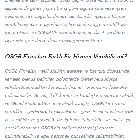
önlemlerine katkı sağlarlar. Ortak Sağlık Güvenlik Birimi (OSGB)
kapsamında görev yapan bir iş güvenliği uzmanı veya işyeri
hekiminin risk değerlendirmesi de dâhil bir işyerine hizmet
verebilmesi için, o işyerinin tehlike sınıfına uygun sertifikaya
sahip olması ve İSG-KÂTİP üzerinde tanımlı olacak şekilde o
işyerinde görevlendirilmiş olması gerekmektedir.
OSGB Firmaları Farklı Bir Hizmet Verebilir mi?
OSGB Firmaları, yetki aldıkları adreste ve başvuru dosyasında
yer alan planda belirtilen bölümlerde Genel Müdürlükçe
yetkilendirilmedikleri konularda hizmet veremez ve faaliyette
bulunamazlar. Ancak, ilgili kurum ve kuruluşların izinlerini almak
ve Genel Müdürlükten onay almak şartıyla, OSGB’ler hizmet
verdikleri işyerlerindeki çalışanlar ve işyeri ile sınırlı kalmak şartı
ile iş sağlığı ve güvenliği ile ilgili her türlü ölçüm ve analiz için
gerekli donanımı OSGB’nin faaliyet gösterdiği adreste
bulundurabilir ve ilgili personeli bünyesinde çalıştırabilirler.