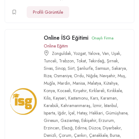
Profili Görüntüle
Online İSG Eğitimi
Onaylı Firma
Online Eğitim
Zonguldak
,
Yozgat
,
Yalova
,
Van
,
Uşak
,
Tunceli
,
Trabzon
,
Tokat
,
Tekirdağ
,
Şırnak
,
Sivas
,
Sinop
,
Siirt
,
Şanlıurfa
,
Samsun
,
Sakarya
,
Rize
,
Osmaniye
,
Ordu
,
Niğde
,
Nevşehir
,
Muş
,
Muğla
,
Mardin
,
Manisa
,
Malatya
,
Kütahya
,
Konya
,
Kocaeli
,
Kırşehir
,
Kırklareli
,
Kırıkkale
,
Kilis
,
Kayseri
,
Kastamonu
,
Kars
,
Karaman
,
Karabük
,
Kahramanmaraş
,
İzmir
,
İstanbul
,
Isparta
,
Iğdır
,
İçel
,
Hatay
,
Hakkari
,
Gümüşhane
,
Giresun
,
Gaziantep
,
Eskişehir
,
Erzurum
,
Erzincan
,
Elazığ
,
Edirne
,
Düzce
,
Diyarbakır
,
Denizli
,
Çorum
,
Çankırı
,
Çanakkale
,
Bursa
,