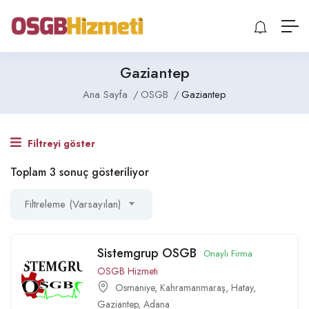
Gaziantep
Ana Sayfa
OSGB
Gaziantep
Filtreyi göster
Toplam 3 sonuç gösteriliyor
Filtreleme (Varsayılan)
Sistemgrup OSGB
Onaylı Firma
OSGB Hizmeti
Osmaniye
,
Kahramanmaraş
,
Hatay
,
Gaziantep
,
Adana