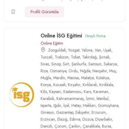
Profili Görüntüle
Online İSG Eğitimi
Onaylı Firma
Online Eğitim
Zonguldak
,
Yozgat
,
Yalova
,
Van
,
Uşak
,
Tunceli
,
Trabzon
,
Tokat
,
Tekirdağ
,
Şırnak
,
Sivas
,
Sinop
,
Siirt
,
Şanlıurfa
,
Samsun
,
Sakarya
,
Rize
,
Osmaniye
,
Ordu
,
Niğde
,
Nevşehir
,
Muş
,
Muğla
,
Mardin
,
Manisa
,
Malatya
,
Kütahya
,
Konya
,
Kocaeli
,
Kırşehir
,
Kırklareli
,
Kırıkkale
,
Kilis
,
Kayseri
,
Kastamonu
,
Kars
,
Karaman
,
Karabük
,
Kahramanmaraş
,
İzmir
,
İstanbul
,
Isparta
,
Iğdır
,
İçel
,
Hatay
,
Hakkari
,
Gümüşhane
,
Giresun
,
Gaziantep
,
Eskişehir
,
Erzurum
,
Erzincan
,
Elazığ
,
Edirne
,
Düzce
,
Diyarbakır
,
Denizli
,
Çorum
,
Çankırı
,
Çanakkale
,
Bursa
,