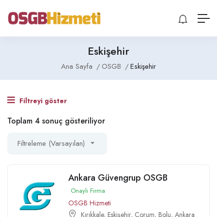
Eskişehir
Ana Sayfa
OSGB
Eskişehir
Filtreyi göster
Toplam 4 sonuç gösteriliyor
Filtreleme (Varsayılan)
Ankara Güvengrup OSGB
Onaylı Firma
OSGB Hizmeti
Kırıkkale
,
Eskişehir
,
Çorum
,
Bolu
,
Ankara