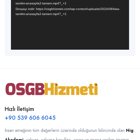
tanitim-anasayfa2-tamam.mp4?_=1
Dosyayı indir: https://osgbhizmeti.com/wp-content/uploads/2024/08/kisa-
tanitim-anasayfa2-tamam.mp4?_=1
Hızlı İletişim
+90 539 606 6045
İnsan emeğinin tüm değerlerin üzerinde olduğunun bilincinde olan
Nig
Akademi
; çalışan, çalışma koşulları, çevre ve insana verilen önemin,