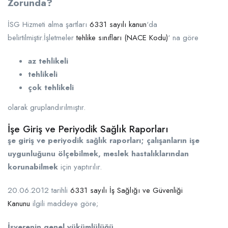
Zorunda?
İSG Hizmeti alma şartları
6331 sayılı kanun
‘da
belirtilmiştir.İşletmeler
tehlike sınıfları (NACE Kodu)
‘ na göre
az tehlikeli
tehlikeli
çok tehlikeli
olarak gruplandırılmıştır.
İşe Giriş ve Periyodik Sağlık Raporları
şe giriş ve periyodik sağlık raporları; çalışanların işe
uygunluğunu ölçebilmek, meslek hastalıklarından
korunabilmek
için yaptırılır.
20.06.2012 tarihli
6331 sayılı İş Sağlığı ve Güvenliği
Kanunu
ilgili maddeye göre;
İşverenin genel yükümlülüğü