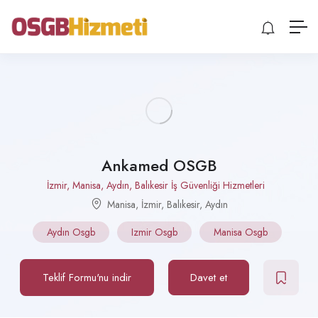
Ankamed OSGB
İzmir, Manisa, Aydın, Balıkesir İş Güvenliği Hizmetleri
Manisa
,
İzmir
,
Balıkesir
,
Aydın
Aydın Osgb
Izmir Osgb
Manisa Osgb
Teklif Formu'nu indir
Davet et