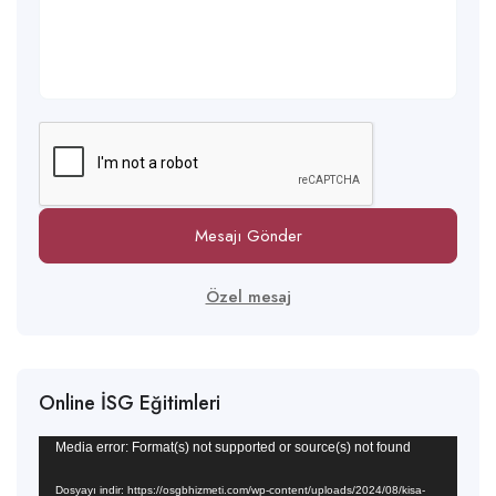
Mesajı Gönder
Özel mesaj
Online İSG Eğitimleri
Video
Media error: Format(s) not supported or source(s) not found
oynatıcı
Dosyayı indir: https://osgbhizmeti.com/wp-content/uploads/2024/08/kisa-