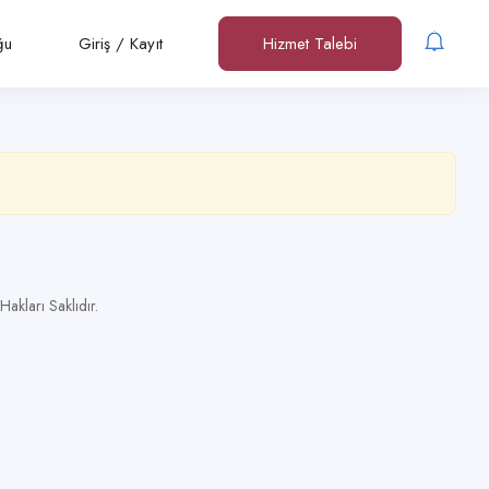
ğu
Giriş
/
Kayıt
Hizmet Talebi
kları Saklıdır.