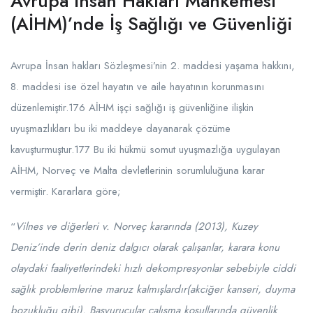
Avrupa İnsan Hakları Mahkemesi
(AİHM)’nde İş Sağlığı ve Güvenliği
Avrupa İnsan hakları Sözleşmesi’nin 2. maddesi yaşama hakkını,
8. maddesi ise özel hayatın ve aile hayatının korunmasını
düzenlemiştir.176 AİHM işçi sağlığı iş güvenliğine ilişkin
uyuşmazlıkları bu iki maddeye dayanarak çözüme
kavuşturmuştur.177 Bu iki hükmü somut uyuşmazlığa uygulayan
AİHM, Norveç ve Malta devletlerinin sorumluluğuna karar
vermiştir. Kararlara göre;
“
Vilnes ve diğerleri v. Norveç kararında (2013), Kuzey
Deniz’inde derin deniz dalgıcı olarak çalışanlar, karara konu
olaydaki faaliyetlerindeki hızlı dekompresyonlar sebebiyle ciddi
sağlık problemlerine maruz kalmışlardır(akciğer kanseri, duyma
bozukluğu gibi). Başvurucular çalışma koşullarında güvenlik