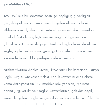
yaratabilecektir.”
169 DSÖ’nün bu saptamasından işçi sağlığı iş güvenliğinin
gerçekleştirilmesinin aynı zamanda işçileri olumsuz olarak
etkileyen siyasal, ekonomik, kültürel, çevresel, davranışsal ve
biyolojik faktörlerin iyileştirilmesine bağlı olduğu sonucu
çıkmaktadır. Dolayısıyla yaşam hakkına bağlı olarak ele alınan
sağlık, toplumsal yaşamın getirdiği tüm risklerin olası etkileri
içerisinde bütüncül bir yaklaşımla ele alınmalıdır.
Nitekim “Avrupa Adalet Divanı, 1996 tarihli bir kararında, Dünya
Sağlık Örgütü̈ Anayasası’ndaki, sağlık kavramını esas alarak,
Roma Antlaşması’nın 137. maddesinde yer alan, “çalışma
ortamı”, “güvenlik” ve “sağlık” kavramlarının; çok dar değil,
işyerinde işçilerin sağlık ve güvenliklerini tehdit eden tüm faktörleri
kavrayacak anlamıyla kabul edilmelidir” denmiştir