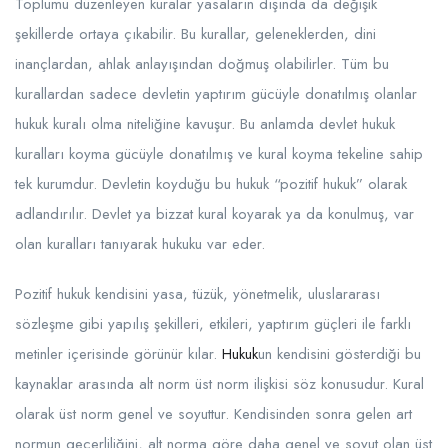
Toplumu düzenleyen kuralar yasaların dışında da değişik
şekillerde ortaya çıkabilir. Bu kurallar, geleneklerden, dini
inançlardan, ahlak anlayışından doğmuş olabilirler. Tüm bu
kurallardan sadece devletin yaptırım gücüyle donatılmış olanlar
hukuk kuralı olma niteliğine kavuşur. Bu anlamda devlet hukuk
kuralları koyma gücüyle donatılmış ve kural koyma tekeline sahip
tek kurumdur. Devletin koyduğu bu hukuk “pozitif hukuk” olarak
adlandırılır. Devlet ya bizzat kural koyarak ya da konulmuş, var
olan kuralları tanıyarak hukuku var eder.
Pozitif hukuk kendisini yasa, tüzük, yönetmelik, uluslararası
sözleşme gibi yapılış şekilleri, etkileri, yaptırım güçleri ile farklı
metinler içerisinde görünür kılar.
Hukuk
un kendisini gösterdiği bu
kaynaklar arasında alt norm üst norm ilişkisi söz konusudur. Kural
olarak üst norm genel ve soyuttur. Kendisinden sonra gelen art
normun geçerliliğini, alt norma göre daha genel ve soyut olan üst