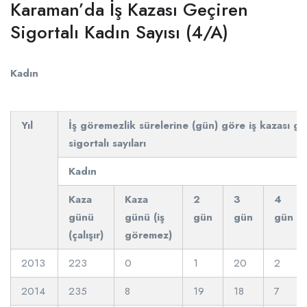
Karaman’da İş Kazası Geçiren
Sigortalı Kadın Sayısı (4/A)
Kadın
Yıl
İş göremezlik sürelerine (gün) göre iş kazası ge
sigortalı sayıları
Kadın
Kaza
Kaza
2
3
4
günü
günü (iş
gün
gün
gün
(çalışır)
göremez)
2013
223
0
1
20
2
2014
235
8
19
18
7