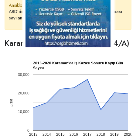
Ansiklopedist’ten Soru Var;
Sicilyalı Amerikan kökenli,
ABD’de etkin olan modern suç organizasyonlarının babası
sayılan kanun kaçağı
Karaman’da Kayıp Gün Sayısı (4/A)
2013-2020 Karaman'da İş Kazası Sonucu Kayıp Gün
Sayısı
30,000
20,000
Liste
10,000
0
2013
2014
2015
2016
2017
2018
2019
2020