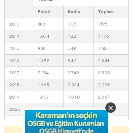
Erkek
Kadın
Toplam
2013
889
306
1195
2014
1.054
422
1.476
2015
936
549
1485
2016
1.399
942
2.341
2017
2.184
1.749
3.933
2018
1.965
1.334
3.299
2019
1.607
1.050
2.657
×
2020
1.705
972
2.677