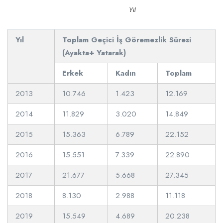
Yıl
Yıl
Toplam Geçici İş Göremezlik Süresi
(Ayakta+ Yatarak)
Erkek
Kadın
Toplam
2013
10.746
1.423
12.169
2014
11.829
3.020
14.849
2015
15.363
6.789
22.152
2016
15.551
7.339
22.890
2017
21.677
5.668
27.345
2018
8.130
2.988
11.118
2019
15.549
4.689
20.238