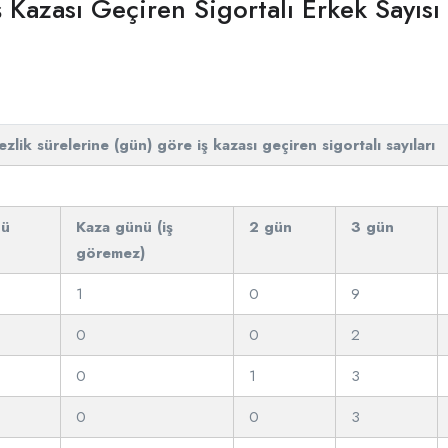
Kazası Geçiren Sigortalı Erkek Sayısı
zlik sürelerine (gün) göre iş kazası geçiren sigortalı sayıları
nü
Kaza günü (iş
2 gün
3 gün
göremez)
1
0
9
0
0
2
0
1
3
0
0
3