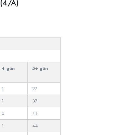
 (4/A)
4 gün
5+ gün
1
27
1
37
0
41
1
44