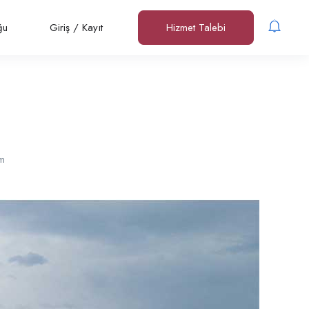
ğu
Giriş
/
Kayıt
Hizmet Talebi
m