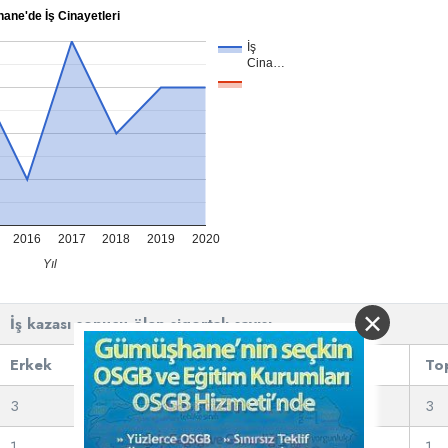
ne'de İş Cinayetleri
İş
Cina…
2016
2017
2018
2019
2020
Yıl
×
İş kazası sonucu ölen sigortalı sayısı
Erkek
Kadın
To
3
0
3
1
0
1