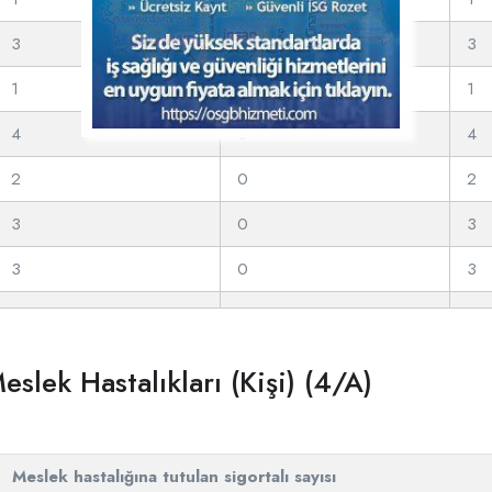
3
0
3
1
0
1
4
0
4
2
0
2
3
0
3
3
0
3
lek Hastalıkları (Kişi) (4/A)
Meslek hastalığına tutulan sigortalı sayısı