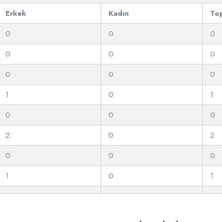
Erkek
Kadın
To
0
0
0
0
0
0
0
0
0
1
0
1
0
0
0
2
0
2
0
0
0
1
0
1