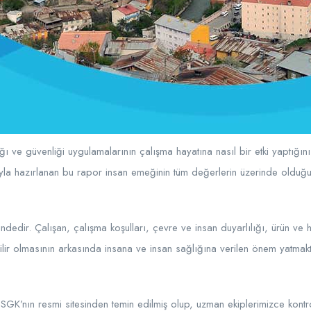
ı ve güvenliği uygulamalarının çalışma hayatına nasıl bir etki yaptığın
ıyla hazırlanan bu rapor insan emeğinin tüm değerlerin üzerinde olduğ
dedir. Çalışan, çalışma koşulları, çevre ve insan duyarlılığı, ürün ve hi
lir olmasının arkasında insana ve insan sağlığına verilen önem yatmakta
GK’nın resmi sitesinden temin edilmiş olup, uzman ekiplerimizce kontrol