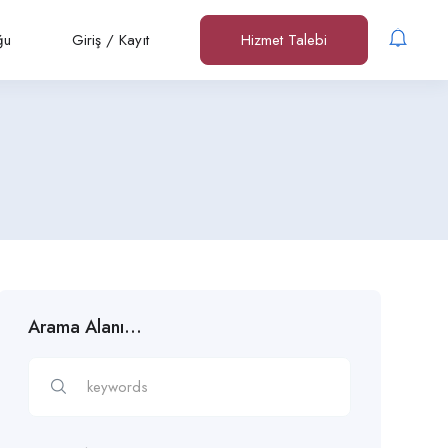
ğu
Giriş
/
Kayıt
Hizmet Talebi
Arama Alanı…