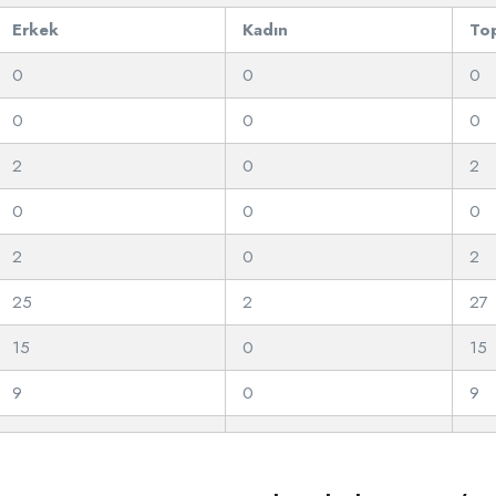
Erkek
Kadın
To
0
0
0
0
0
0
2
0
2
0
0
0
2
0
2
25
2
27
15
0
15
9
0
9