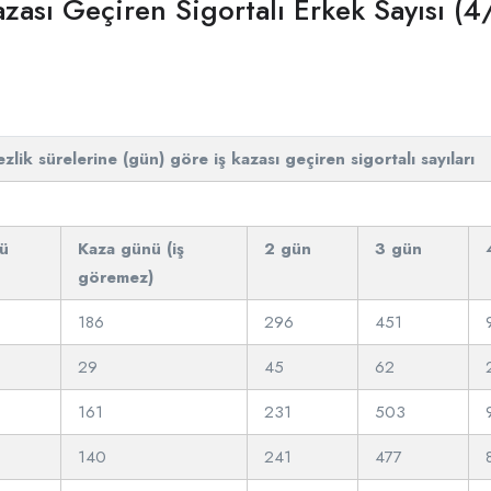
azası Geçiren Sigortalı Erkek Sayısı (4
zlik sürelerine (gün) göre iş kazası geçiren sigortalı sayıları
ü
Kaza günü (iş
2 gün
3 gün
göremez)
186
296
451
29
45
62
161
231
503
140
241
477