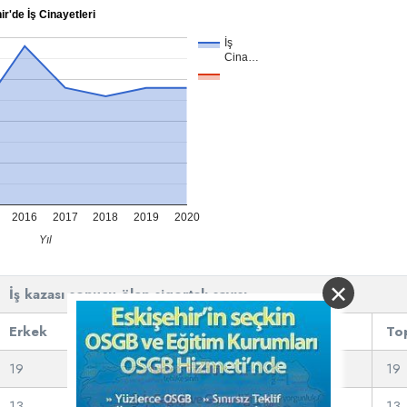
r'de İş Cinayetleri
İş
Cina…
2016
2017
2018
2019
2020
Yıl
×
İş kazası sonucu ölen sigortalı sayısı
Erkek
Kadın
To
19
0
19
13
0
13