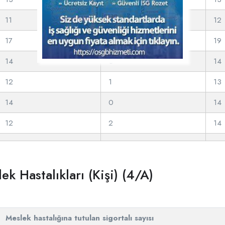
11
1
12
17
2
19
14
0
14
12
1
13
14
0
14
12
2
14
ek Hastalıkları (Kişi) (4/A)
Meslek hastalığına tutulan sigortalı sayısı