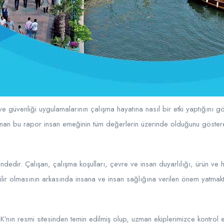
ve güvenliği uygulamalarının çalışma hayatına nasıl bir etki yaptığını gö
rlanan bu rapor insan emeğinin tüm değerlerin üzerinde olduğunu göste
dedir. Çalışan, çalışma koşulları, çevre ve insan duyarlılığı, ürün ve hi
lir olmasının arkasında insana ve insan sağlığına verilen önem yatmakta
GK’nın resmi sitesinden temin edilmiş olup, uzman ekiplerimizce kontrol ed