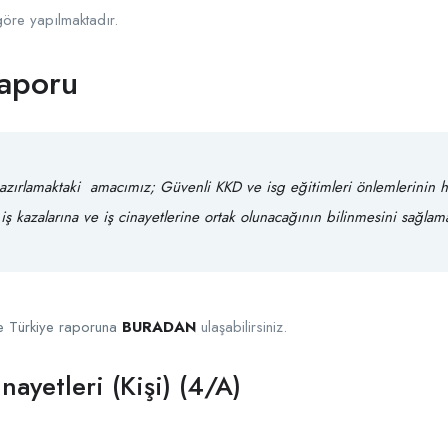
göre yapılmaktadır.
raporu
hazırlamaktaki amacımız;
Güvenli KKD
ve
isg eğitimleri
önlemlerinin h
iş kazalarına ve iş cinayetlerine ortak olunacağının bilinmesini sağlama
ve Türkiye raporuna
BURADAN
ulaşabilirsiniz.
nayetleri (Kişi) (4/A)