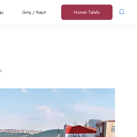
ğu
Giriş
/
Kayıt
Hizmet Talebi
m