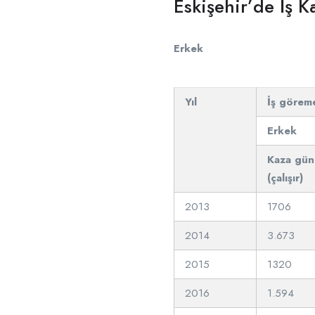
Eskişehir’de İş K
Erkek
Yıl
İş göreme
Erkek
Kaza gün
(çalışır)
2013
1706
2014
3.673
2015
1320
2016
1.594