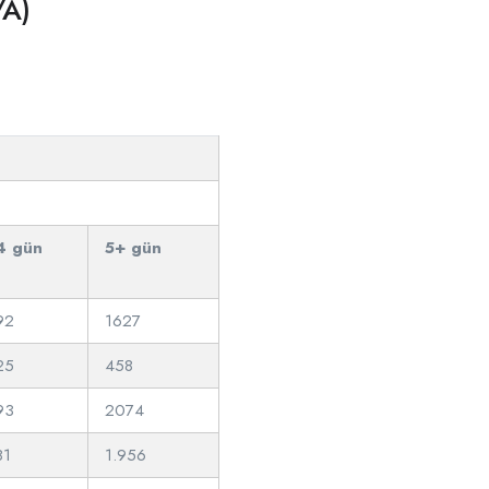
/A)
4 gün
5+ gün
92
1627
25
458
93
2074
81
1.956