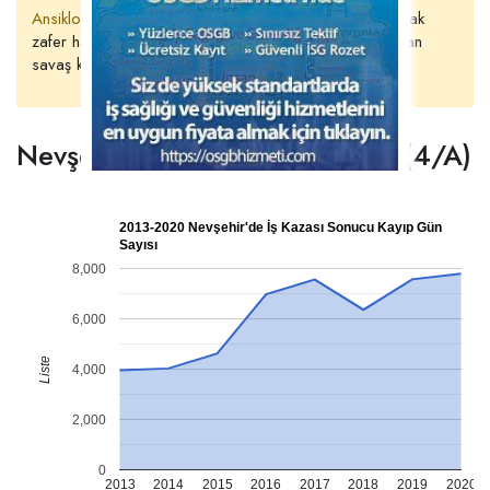
Ansiklopedist’ten Soru Var;
Bir askerin, 40 km’yi koşarak
zafer haberini ulaştırdığı , maraton koşularına ilham olan
savaş kime karşı yapılmıştır?
Nevşehir’de Kayıp Gün Sayısı (4/A)
2013-2020 Nevşehir'de İş Kazası Sonucu Kayıp Gün
Sayısı
8,000
6,000
Liste
4,000
2,000
0
2013
2014
2015
2016
2017
2018
2019
2020