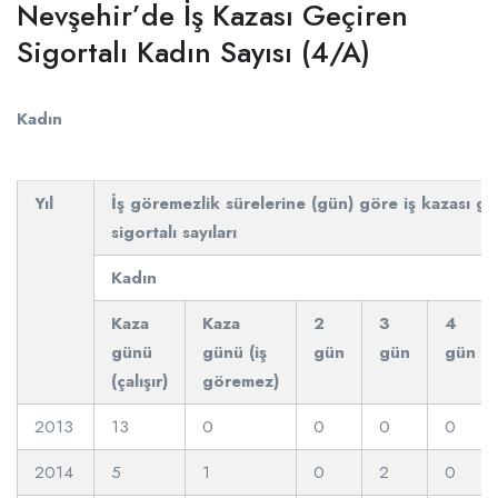
Nevşehir’de İş Kazası Geçiren
Sigortalı Kadın Sayısı (4/A)
Kadın
Yıl
İş göremezlik sürelerine (gün) göre iş kazası ge
sigortalı sayıları
Kadın
Kaza
Kaza
2
3
4
günü
günü (iş
gün
gün
gün
(çalışır)
göremez)
2013
13
0
0
0
0
2014
5
1
0
2
0