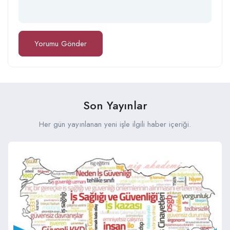
Son Yayınlar
Her gün yayınlanan yeni işle ilgili haber içeriği.