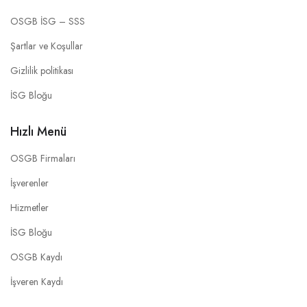
OSGB İSG – SSS
Şartlar ve Koşullar
Gizlilik politikası
İSG Bloğu
Hızlı Menü
OSGB Firmaları
İşverenler
Hizmetler
İSG Bloğu
OSGB Kaydı
İşveren Kaydı