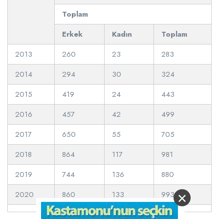
Toplam
Erkek
Kadın
Toplam
2013
260
23
283
2014
294
30
324
2015
419
24
443
2016
457
42
499
2017
650
55
705
2018
864
117
981
2019
744
136
880
×
2020
860
133
993