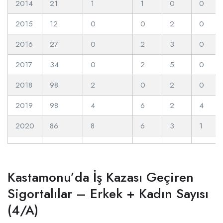
2014
21
1
1
0
0
2015
12
0
0
2
0
2016
27
0
2
3
0
2017
34
0
2
5
0
2018
98
2
0
2
0
2019
98
4
6
2
4
2020
86
8
6
3
1
Kastamonu’da İş Kazası Geçiren
Sigortalılar – Erkek + Kadın Sayısı
(4/A)