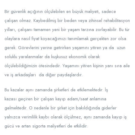
Bir güvenlik açığının ölçülebilen en büyük maliyeti, sadece
çalışan olmaz. Kaybedilmiş bir beden veya zihinsel rehabilitasyon
yılları, çalışanı tamamen yeni bir yaşam tarzına zorlayabilir. Bu tür
olaylara nasıl fiyat koyacağımızı tanımlamak gerçekten zor olsa
gerek. Görevlerini yerine getirirken yaşamını yitiren ya da uzun
soluklu yaralanmalar da kuşkusuz ekonomik olarak
ölçülebildiğimizin ötesindedir. Yaşamını yitiren kişinin yanı sıra aile
ve iş arkadaşları da diğer paydaşlardır.
Bu kazalar aynı zamanda şirketleri de etkilemektedir. İş
kazası geçiren bir çalışan kayıp adam/saat anlamına
gelmektedir. O nedenle bir şirket için bakıldığında giderler
yalnızca verimlilik kaybı olarak ölçülmez, aynı zamanda kayıp iş
gücü ve artan sigorta maliyetleri de etkilidir.