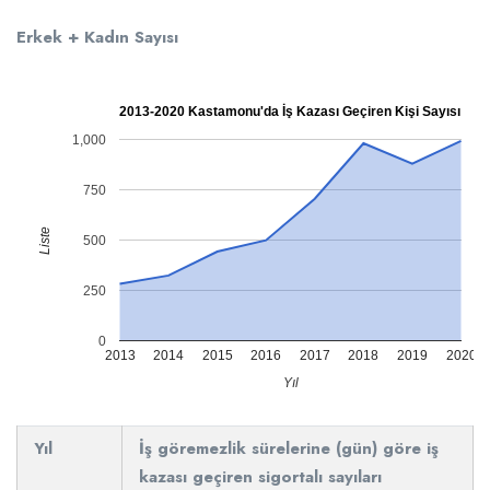
Erkek + Kadın Sayısı
2013-2020 Kastamonu'da İş Kazası Geçiren Kişi Sayısı
1,000
750
Liste
500
250
0
2013
2014
2015
2016
2017
2018
2019
2020
Yıl
Yıl
İş göremezlik sürelerine (gün) göre iş
kazası geçiren sigortalı sayıları