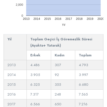
2,000
0
2013
2014
2015
2016
2017
2018
2019
2020
Yıl
Yıl
Toplam Geçici İş Göremezlik Süresi
(Ayakta+ Yatarak)
Erkek
Kadın
Toplam
2013
4.486
307
4.793
2014
3.905
92
3.997
2015
6.325
355
6.680
2016
7.317
248
7.565
2017
6.566
650
7.216