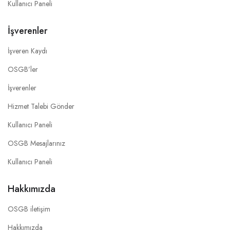
Kullanıcı Paneli
İşverenler
İşveren Kaydı
OSGB’ler
İşverenler
Hizmet Talebi Gönder
Kullanıcı Paneli
OSGB Mesajlarınız
Kullanıcı Paneli
Hakkımızda
OSGB iletişim
Hakkımızda