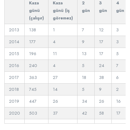
Kaza
Kaza
2
3
4
günü
günü (iş
gün
gün
gün
(çalışır)
göremez)
2013
138
1
7
12
3
2014
177
4
9
17
3
2015
196
11
13
17
5
2016
240
4
5
24
7
2017
363
27
18
38
6
2018
745
14
5
9
2
2019
447
26
34
26
16
2020
503
37
42
58
17