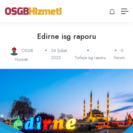
Edirne isg raporu
OSGB
26 Şubat
0
2022
Türkiye isg raporu
Yorum
Hizmeti