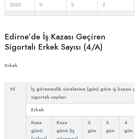
2020
0
2
2
Edirne’de İş Kazası Geçiren
Sigortalı Erkek Sayısı (4/A)
Erkek
Yıl
İş göremezlik sürelerine (gün) göre iş kazası ge
sigortalı sayıları
Erkek
Kaza
Kaza
2
3
4
günü
günü (iş
gün
gün
gün
(çalışır)
göremez)