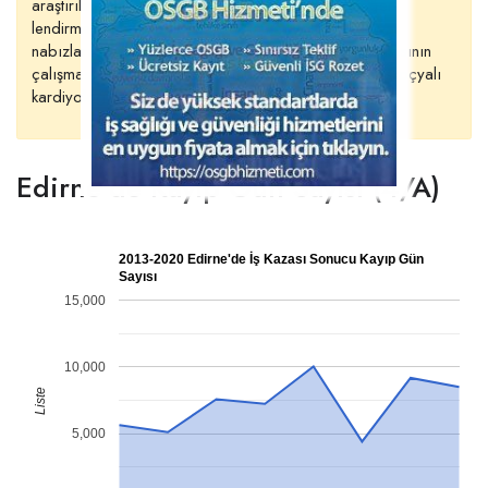
araştırılma­sında öncülük etmiş, kalbin işleyişini değer­
lendirmek amacıyla ilk kez atardamar ve toplardamar
nabızlarını eşzamanlı olarak saptamış, ayrıca kalp kasının
çalışması konusundaki araştırmalara öncülük etmiş İskoçyalı
kardiyo­log
Edirne’de Kayıp Gün Sayısı (4/A)
2013-2020 Edirne'de İş Kazası Sonucu Kayıp Gün
Sayısı
15,000
10,000
Liste
5,000