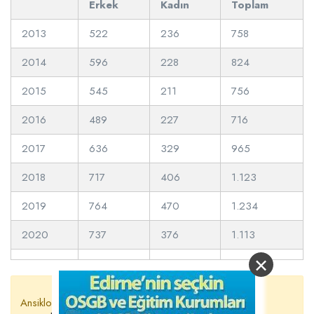
Erkek
Kadın
Toplam
2013
522
236
758
2014
596
228
824
2015
545
211
756
2016
489
227
716
2017
636
329
965
2018
717
406
1.123
2019
764
470
1.234
2020
737
376
1.113
×
Ansiklopedist’ten Soru Var;
Kalp ritim bozukluklarının