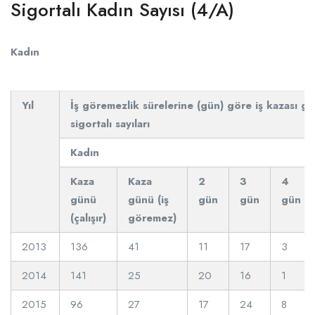
Sigortalı Kadın Sayısı (4/A)
Kadın
Yıl
İş göremezlik sürelerine (gün) göre iş kazası ge
sigortalı sayıları
Kadın
Kaza
Kaza
2
3
4
günü
günü (iş
gün
gün
gün
(çalışır)
göremez)
2013
136
41
11
17
3
2014
141
25
20
16
1
2015
96
27
17
24
8